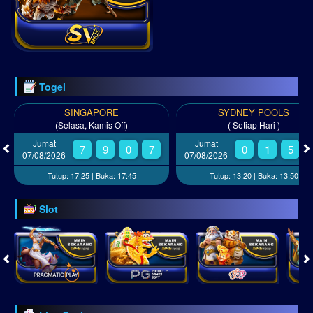
Togel
SINGAPORE
SYDNEY POOLS
(Selasa, Kamis Off)
( Setiap Hari )
Jumat
Jumat
7
9
0
7
0
1
5
07/08/2026
07/08/2026
Tutup: 17:25 | Buka: 17:45
Tutup: 13:20 | Buka: 13:50
Slot