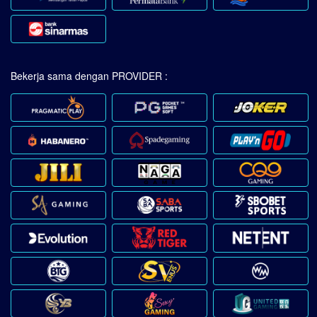
Bekerja sama dengan PROVIDER :