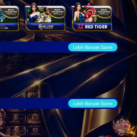
Lebih Banyak Game
Lebih Banyak Game