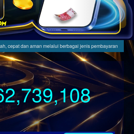
 aman melalui berbagai jenis pembayaran
Selamat datang d
62,823,159