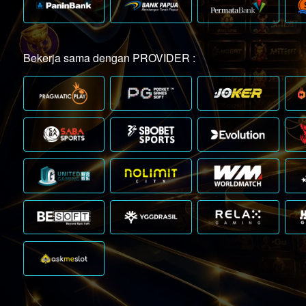
Bekerja sama dengan PROVIDER :