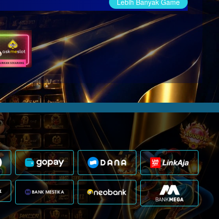
Lebih Banyak Game