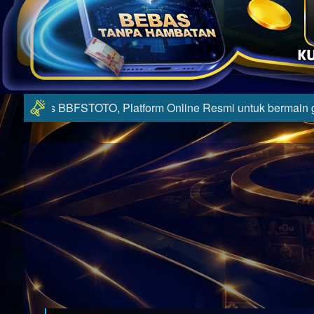
BBFSTOTO, Platform Online Resmi untuk bermain game online 