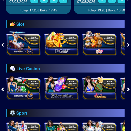
07/08/2026
07/08/2026
Tutup: 17:25 | Buka: 17:45
Tutup: 13:20 | Buka: 13:50
Slot
Live Casino
Sport