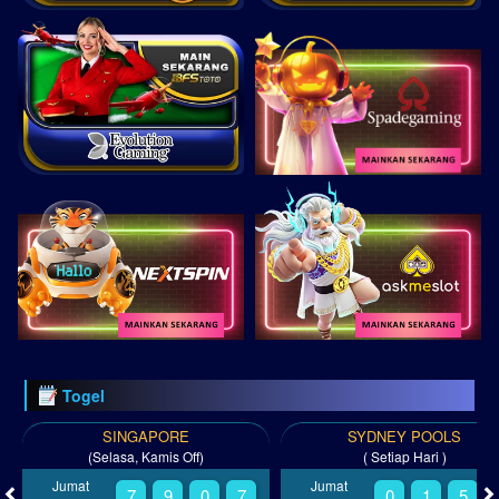
Togel
SINGAPORE
SYDNEY POOLS
(Selasa, Kamis Off)
( Setiap Hari )
Jumat
Jumat
7
9
0
7
0
1
5