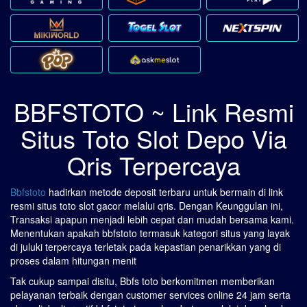
BBFSTOTO ~ Link Resmi
Situs Toto Slot Depo Via
Qris Terpercaya
Bbfstoto
hadirkan metode deposit terbaru untuk bermain di link
resmi situs toto slot gacor melalui qris. Dengan Keunggulan ini,
Transaksi apapun menjadi lebih cepat dan mudah bersama kami.
Menentukan apakah bbfstoto termasuk kategori situs yang layak
di juluki terpercaya terletak pada kepastian penarikkan yang di
proses dalam hitungan menit
Tak cukup sampai disitu, Bbfs toto berkomitmen memberikan
pelayanan terbaik dengan customer services online 24 jam serta